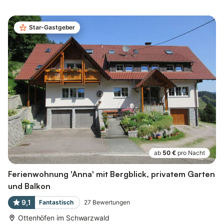
Star-Gastgeber
ab
50 €
pro Nacht
Ferienwohnung 'Anna' mit Bergblick, privatem Garten
und Balkon
9,1
Fantastisch
27
Bewertungen
Ottenhöfen im Schwarzwald