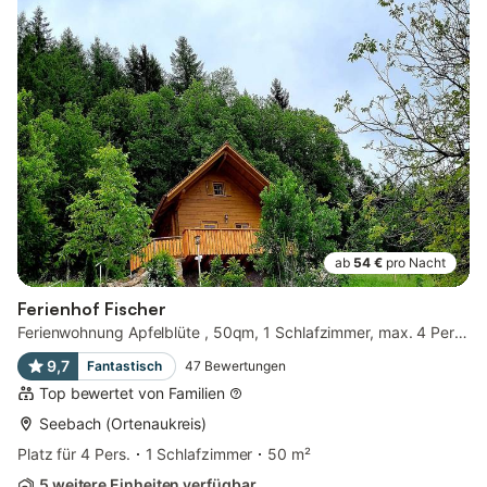
ab
54 €
pro Nacht
Ferienhof Fischer
Ferienwohnung Apfelblüte , 50qm, 1 Schlafzimmer, max. 4 Personen
9,7
Fantastisch
47
Bewertungen
Top bewertet von Familien
Seebach (Ortenaukreis)
Platz für 4 Pers.
1 Schlafzimmer
50 m²
5 weitere Einheiten verfügbar