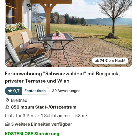
ab
74 €
pro Nacht
Ferienwohnung "Schwarzwaldhut" mit Bergblick,
privater Terrasse und Wlan
9,7
Fantastisch
39
Bewertungen
Breitnau
850 m zum Stadt-/Ortszentrum
Platz für 3 Pers.
1 Schlafzimmer
58 m²
3 weitere Einheiten verfügbar
KOSTENLOSE Stornierung