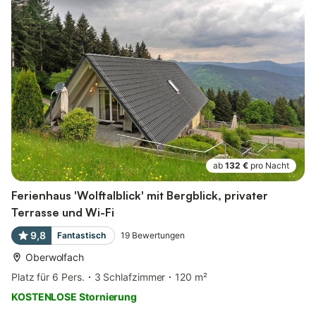
ab
132 €
pro Nacht
Ferienhaus 'Wolftalblick' mit Bergblick, privater
Terrasse und Wi-Fi
9,8
Fantastisch
19
Bewertungen
Oberwolfach
Platz für 6 Pers.
3 Schlafzimmer
120 m²
KOSTENLOSE Stornierung