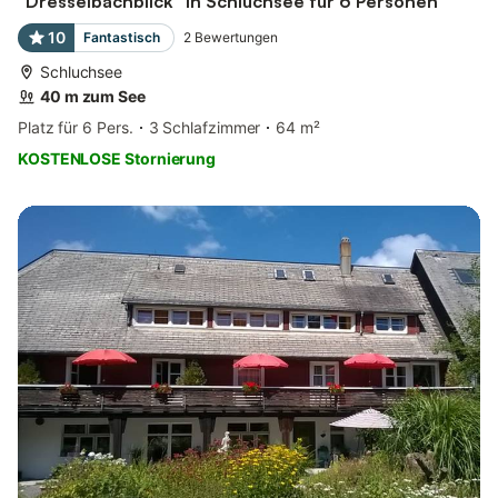
"Dresselbachblick" in Schluchsee für 6 Personen
10
Fantastisch
2
Bewertungen
Schluchsee
40 m zum See
Platz für 6 Pers.
3 Schlafzimmer
64 m²
KOSTENLOSE Stornierung