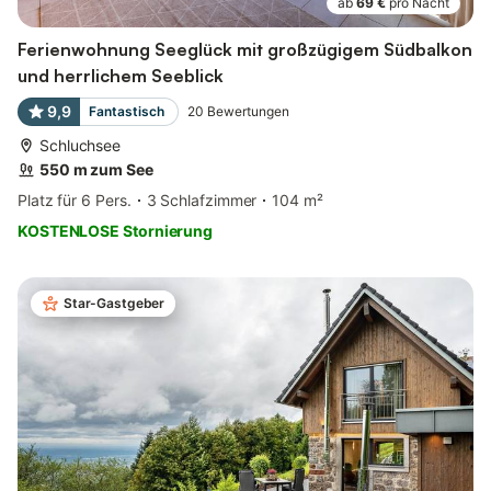
ab
69 €
pro Nacht
Ferienwohnung Seeglück mit großzügigem Südbalkon
und herrlichem Seeblick
9,9
Fantastisch
20
Bewertungen
Schluchsee
550 m zum See
Platz für 6 Pers.
3 Schlafzimmer
104 m²
KOSTENLOSE Stornierung
Star-Gastgeber